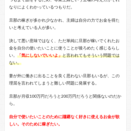
主婦
なりによくわかっているつもりだ。
の仕
事は
尊重
旦那の稼ぎが多かれ少なかれ、主婦は自分の力でお金を得た
され
いと考えている人が多い。
るべ
き
決して悪い意味ではなく、ただ単純に旦那が稼いでくれたお
1.2
金を自分の使いたいことに使うことが後ろめたく感じるらし
家事
が軽
い。
「気にしないでいいよ」
と言われてもそういう問題では
視さ
ない。
れる
理由
妻が外に働きに出ることを良く思わない旦那もいるが、この
1.3
理屈を言われてしまうと難しい問題に発展する。
主婦
に出
旦那が月収100万円だろうと200万円だろうと関係ないのだか
来る
仕事
ら。
は限
られ
自分で使いたいことのために躊躇なく好きに使えるお金が欲
る
しい。そのために稼ぎたい。
2