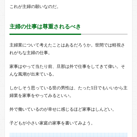
主婦
これが主婦の願いなのだ。
がデ
イト
レに
向く
主婦の仕事は尊重されるべき
理由
とは
2.1
主婦業について考えたことはあるだろうか。世間では軽視さ
デイ
れがちな主婦の仕事。
トレ
向き
家事はやって当たり前、旦那は外で仕事をしてきて偉い。そ
の女
性脳
んな風潮が出来ている。
2.2
しかしそう思っている世の男性は、たった1日でもいいから主
上書
き保
婦業を家事をやってみるといい。
存が
出来
外で働いているのが幸せに感じるほど家事はしんどい。
る
2.3
子どもが小さい家庭の家事を書いてみよう。
現実
主義
の強