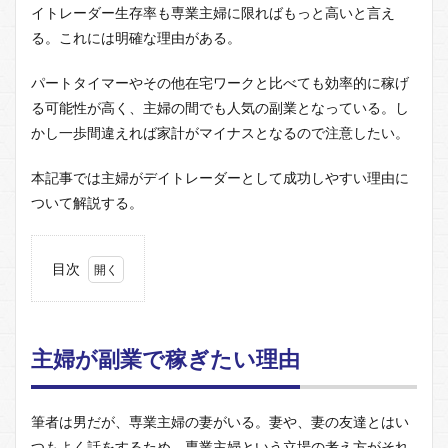
イトレーダー生存率も専業主婦に限ればもっと高いと言え
る。これには明確な理由がある。
パートタイマーやその他在宅ワークと比べても効率的に稼げ
る可能性が高く、主婦の間でも人気の副業となっている。し
かし一歩間違えれば家計がマイナスとなるので注意したい。
本記事では主婦がデイトレーダーとして成功しやすい理由に
ついて解説する。
目次
1
主婦
が副
業で
主婦が副業で稼ぎたい理由
稼ぎ
たい
理由
筆者は男だが、専業主婦の妻がいる。妻や、妻の友達とはい
1.1
つもよく話をするため、専業主婦という立場の考え方がそれ