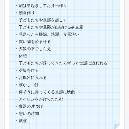
・朝は早起きしてお弁当作り
味
・朝食作り
2.4
・子どもたちや旦那を起こす
合間
の時
・子どもたちや旦那が出掛ける身支度
間を
・見送ったら掃除、洗濯、食器洗い
有効
活用
・買い物を済ませる
出来
・夕飯の下ごしらえ
る
・休憩
3
・子どもたちが帰ってきたらずっと世話に追われる
まと
・夕飯を作る
め
・お風呂に入れる
・寝かしつけ
・偉そうに帰ってくる旦那に晩酌
・アイロンをかけてたたむ
・食器の片づけ
・憩いの時間
・就寝