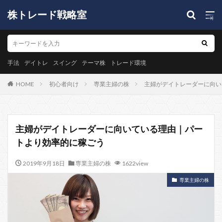
株トレード戦略室
手法
デイトレ
スイング
テーマ株
トレード環境
HOME
初心者向け
専業主婦の株
主婦がデイトレーダーに向い
主婦がデイトレーダーに向いている理由｜パー
トより効率的に稼ごう
2019年9月18日
専業主婦の株
1622view
専業主婦の株