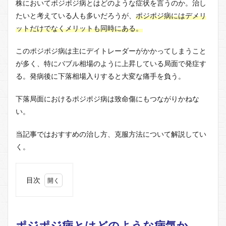
株においてポジポジ病とはどのような症状を言うのか。治し
たいと考えている人も多いだろうが、
ポジポジ病にはデメリ
ットだけでなくメリットも同時にある。
このポジポジ病は主にデイトレーダーがかかってしまうこと
が多く、特にバブル相場のように上昇している局面で発症す
る。発病後に下落相場入りすると大変な痛手を負う。
下落局面におけるポジポジ病は致命傷にもつながりかねな
い。
当記事ではおすすめの治し方、克服方法について解説してい
く。
目次
1
ポジ
ポジ
病と
ポジポジ病とはどのような病気か