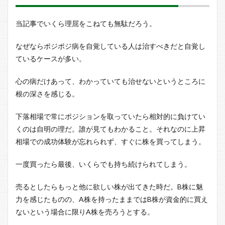
思い
切っ
当記事でいくら理屈をこねても無駄だろう。
て休
みを
作る
なぜならポジポジ病を自覚している人は治すべきだと自覚し
ているケースが多い。
3
ポジ
ポジ
心の病だけあって、わかっていても治せないというところに
病か
根の深さを感じる。
ら得
られ
下落相場で常にポジションを取っていたら相対的に負けてい
るメ
リッ
くのは自明の理だ。誰が見てもわかること。それなのに上昇
トと
相場での成功体験が忘れられず、すぐに株を買ってしまう。
は
4
一度買ったら最後、いくらでも持ち続けられてしまう。
まと
め
売るとしたらもっと他に欲しい株が出てきた時だ。B株に魅
力を感じたものの、A株を持ったままではB株が資金的に買え
ないという場合に限りA株を売ろうとする。