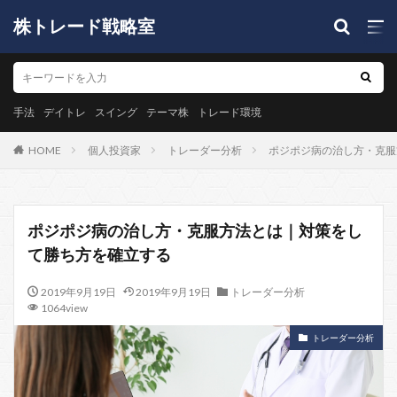
株トレード戦略室
手法
デイトレ
スイング
テーマ株
トレード環境
HOME
個人投資家
トレーダー分析
ポジポジ病の治し方・克服
ポジポジ病の治し方・克服方法とは｜対策をし
て勝ち方を確立する
2019年9月19日
2019年9月19日
トレーダー分析
1064view
トレーダー分析