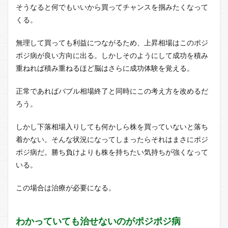
そうなると何でもいいから買ってチャンスを掴みたくなって
1.3
くる。
株で
破産
をし
無理して買っても利益につながるため、上昇相場はこのポジ
ても
ポジ病が良い方向に出る。しかしそのようにして成功を積み
繰り
返す
重ねれば積み重ねるほど脳はさらに成功体験を覚える。
2
正常であればバブル相場終了と同時にこの考え方を改めるだ
ポジ
ポジ
ろう。
病の
治し
しかし下落相場入りしても何かしら株を買っていないと落ち
方と
は
着かない。そんな状況になってしまったらそれはまさにポジ
ポジ病だ。勝ち負けよりも株を持ちたい気持ちが強くなって
2.1
いる。
趣味
を見
付け
この場合は治療が必要になる。
るこ
との
意味
わかっていても治せないのがポジポジ病
2.2