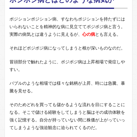
はど
のよ
うな
ポジションポジション病、すなわちポジションを持たずには
病気
か
いられないことを精神的な病に見立ててポジポジ病と言う。
実際の病気とは違うように見えるが、
1.1
心の病
とも言える。
わか
って
それほどポジポジ病になってしまうと根が深いものなのだ。
いて
も治
冒頭部分で触れたように、ポジポジ病は上昇相場で発症しや
せな
いの
すい。
がポ
ジポ
バブルのような相場では様々な銘柄が上昇、時には急騰、暴
ジ病
騰を見せる。
1.2
ギャ
そのためどれを買っても儲かるような流れを目にすることに
ンブ
ル脳
なる。そこで儲ける経験をしてしまうと脳はその成功体験を
とポ
強く記憶する。自分が持っていない間に株価が上がっていっ
ジテ
てしまうような強迫観念に迫られてくるのだ。
ィブ
脳