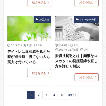
続きを読む
続きを読む
練習方法
トレーダー分析
2019年11月12日
0件
2019年11月8日
2019年11月8日
0件
デイトレは違和感を覚えた
損切り貧乏とは｜頻繁なロ
時が成長時｜勝てない人も
スカットの発症経緯や直し
実力は付いている
方を詳しく解説
続きを読む
続きを読む
1
2
3
4
5
Next