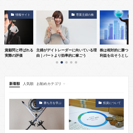
情報サイト
専業主婦の株
徳投資顧問と呼ばれる
主婦がデイトレーダーに向いている理
株は相対的に勝つ｜
由と実際の評価
由｜パートより効率的に稼ごう
利益を出そうとしな
新着順
人気順
お勧めカテゴリ
投資戦略
トレード手法
勝ち方を学ぶ
投資について