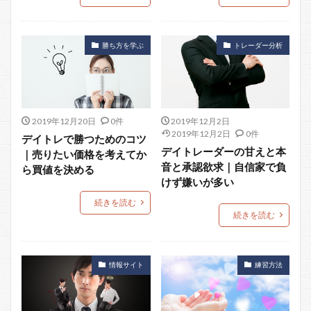
勝ち方を学ぶ
トレーダー分析
2019年12月20日
0件
2019年12月2日
2019年12月2日
0件
デイトレで勝つためのコツ
デイトレーダーの甘えと本
｜売りたい価格を考えてか
音と承認欲求｜自信家で負
ら買値を決める
けず嫌いが多い
続きを読む
続きを読む
情報サイト
練習方法