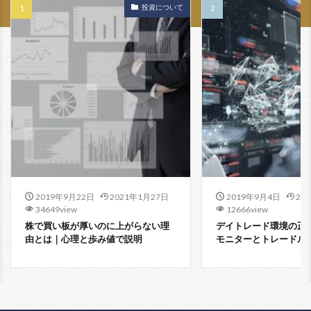
投資について
2019年9月22日
2021年1月27日
2019年9月4日
20
34649view
12666view
株で買い板が厚いのに上がらない理
デイトレード環境の正
由とは｜心理と歩み値で説明
モニターとトレードル