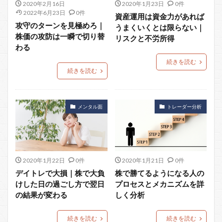
2020年2月16日
2020年1月23日
0件
2022年6月23日
0件
資産運用は資金力があれば
攻守のターンを見極めろ｜
うまくいくとは限らない｜
株価の攻防は一瞬で切り替
リスクと不労所得
わる
続きを読む
続きを読む
メンタル面
トレーダー分析
2020年1月22日
0件
2020年1月21日
0件
デイトレで大損｜株で大負
株で勝てるようになる人の
けした日の過ごし方で翌日
プロセスとメカニズムを詳
の結果が変わる
しく分析
続きを読む
続きを読む