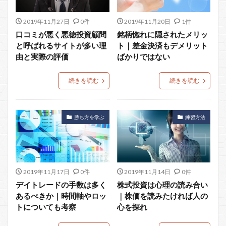
2019年11月27日
0件
2019年11月20日
1件
口コミが悪く悪徳投資顧問
銘柄惚れに隠されたメリッ
と呼ばれるサイトが多い理
ト｜差金決済もデメリット
由と実際の評価
ばかりではない
続きを読む
続きを読む
勝ち方を学ぶ
練習方法
2019年11月17日
0件
2019年11月14日
0件
デイトレードの手数は多く
株式投資は心理の読み合い
あるべきか｜時間軸やロッ
｜株価を読みたければ人の
トについても考察
心を探れ