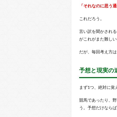
いて
「それなのに思う通
1.2
無理
これだろう。
やり
行動
言い訳を聞かされる
に移
す手
がこれがまた難しい
段
だが、毎回考え方は
2
デ
イ
予想と現実の
ト
レ
ー
ダ
まず1つ、絶対に覚
ー
に
競馬であったり、野
必
う。予想だけならば
要
な