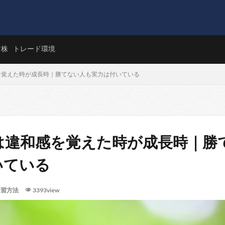
マ株
トレード環境
を覚えた時が成長時｜勝てない人も実力は付いている
は違和感を覚えた時が成長時｜勝
いている
練習方法
3393view