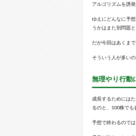
違
アルゴリズムを誘発
和
感
ゆえにどんなに予想
と
うかはまた別問題と
は
2.1
だが今回はあくまで
雰囲
気を
そういう人が多いの
覚え
た次
のス
テー
無理やり行動
ジ
2.2
成長するためにはた
違和
るのと、100株で
感の
使い
方
予想で終わるのでは
3