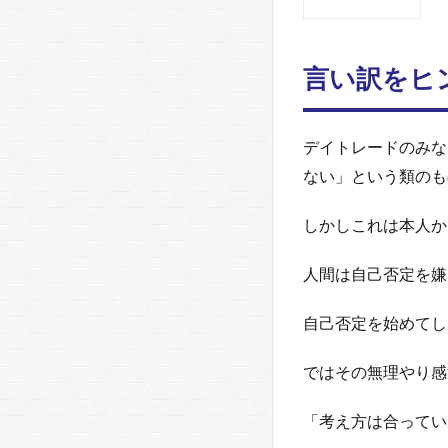
1
言
い
言い訳をヒ
訳
を
ヒ
ン
デイトレードのみな
ト
ない」という類のも
に
実
しかしこれは本人か
力
を
計
人間は自己否定を嫌
る
自己否定を始めてし
1.1
予想
と現
ではその無理やり感
実の
違い
「考え方は合ってい
につ