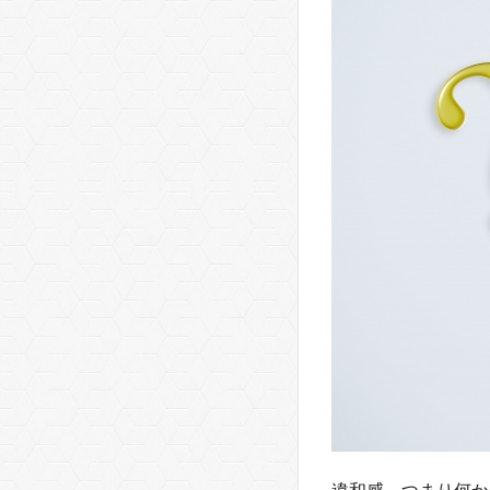
介な
こと
3.2
デイ
トレ
で勝
つた
めの
思考
3.3
直感
力に
つい
て
3.4
イレ
ギュ
ラー
に対
違和感、つまり何か