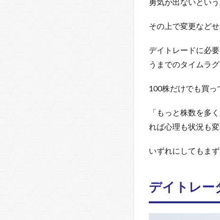
勇気が出ないという
負
け
組
その上で変更などせ
ト
レ
デイトレードに必要
ー
うまでのタイムラグ
ダ
ー
も
100株だけでも買
勝
つ
「もっと株数を多く
知
れば心理も状況も変
識
は
あ
いずれにしてもまず
る
3.1
デイトレー
知ら
ない
より
も厄