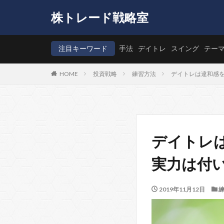
株トレード戦略室
注目キーワード
手法
デイトレ
スイング
テー
HOME
投資戦略
練習方法
デイトレは違和感
デイトレ
実力は付
2019年11月12日